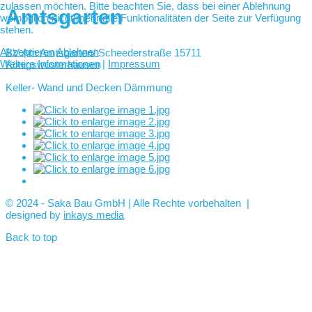
zulassen möchten. Bitte beachten Sie, dass bei einer Ablehnung
Amtsgarten
womöglich nicht mehr alle Funktionalitäten der Seite zur Verfügung
stehen.
Akzeptieren
Ablehnen
BV Am Amtsgarten/ Scheederstraße 15711
Weitere Informationen
|
Impressum
Königswusterhausen
Keller- Wand und Decken Dämmung
© 2024 - Saka Bau GmbH | Alle Rechte vorbehalten |
designed by
inkays media
Back to top