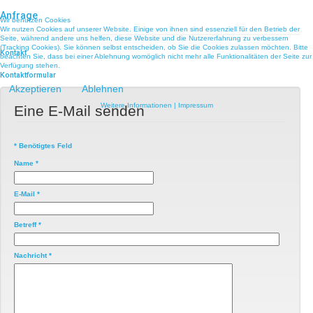
Anfrage
Wir benutzen Cookies
Wir nutzen Cookies auf unserer Website. Einige von ihnen sind essenziell für den Betrieb der
Seite, während andere uns helfen, diese Website und die Nutzererfahrung zu verbessern
(Tracking Cookies). Sie können selbst entscheiden, ob Sie die Cookies zulassen möchten. Bitte
Kontakt
beachten Sie, dass bei einer Ablehnung womöglich nicht mehr alle Funktionalitäten der Seite zur
Verfügung stehen.
Kontaktformular
Akzeptieren
Ablehnen
Weitere Informationen
|
Impressum
Eine E-Mail senden
*
Benötigtes Feld
Name
*
E-Mail
*
Betreff
*
Nachricht
*