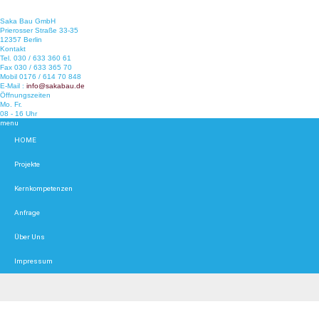
Saka Bau GmbH
Prierosser Straße 33-35
12357 Berlin
Kontakt
Tel.
030 / 633 360 61
Fax
030 / 633 365 70
Mobil
0176 / 614 70 848
E-Mail :
info@sakabau.de
Öffnungszeiten
Mo. Fr.
08 - 16 Uhr
menu
HOME
Projekte
Kernkompetenzen
Anfrage
Über Uns
Impressum